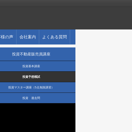
客様の声
会社案内
よくある質問
投資不動産販売員講座
投資基本講座
投資予想模試
投資マスター講座（5点免除講習）
投資 過去問