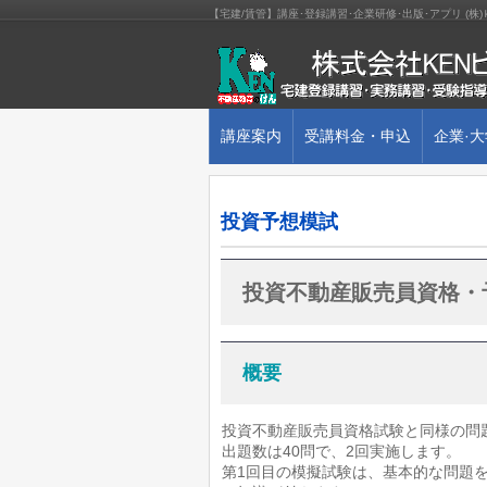
【宅建/賃管】講座･登録講習･企業研修･出版･アプリ (
講座案内
受講料金・申込
企業·
投資予想模試
投資不動産販売員資格・
概要
投資不動産販売員資格試験と同様の問
出題数は40問で、2回実施します。
第1回目の模擬試験は、基本的な問題