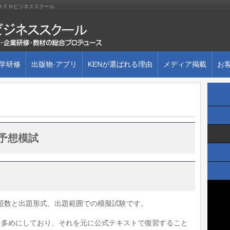
株)ＫＥＮビジネススクール
大学研修
出版物·アプリ
KENが選ばれる理由
メディア掲載
お
予想模試
題数と出題形式、出題範囲での模擬試験です。
を多めにしており、それを元に公式テキストで復習すること