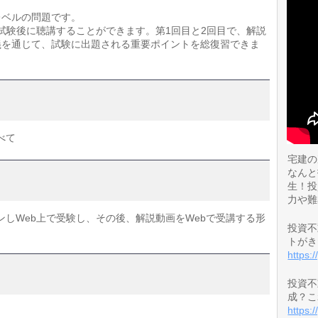
レベルの問題です。
試験後に聴講することができます。第1回目と2回目で、解説
義を通じて、試験に出題される重要ポイントを総復習できま
べて
宅建の
なんと
生！投
力や難
しWeb上で受験し、その後、解説動画をWebで受講する形
投資不
トがき
https:
投資不
成？こ
https: