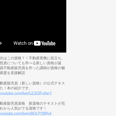
次はこの資格？！不動産実務に役立ち、
投資についても学べる新しい資格が誕
資不動産販売員を作った講師が資格の魅
易度を直接解説
動産販売員（新しい資格）の公式テキス
た！本の紹介です。
//youtube.com/live/CZJ2SFvAsrY
動産販売員資格 新資格のテキストが完
れから人気がでる資格です！
//youtube.com/live/vBOLPYlB9y4