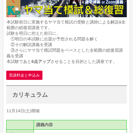
本試験前日に実施するヤマ当て模試の受験と講師による解説&全
範囲の総復習講座です。
試験を明日に控えた前日に、
①明日の本試験に出題が予想される問題を解く
②その解説講義を受講
③さらにヤマ当て模試問題をベースとした全範囲の総復習講
義を受講
本試験であと
6点アップ
させることを目的とした講座です。
受講料金と申込み
カリキュラム
11月14日(土)開催
講義内容