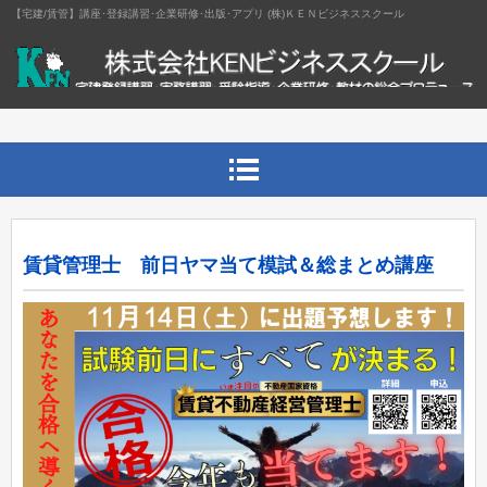
【宅建/賃管】講座･登録講習･企業研修･出版･アプリ (株)ＫＥＮビジネススクール
賃貸管理士 前日ヤマ当て模試＆総まとめ講座