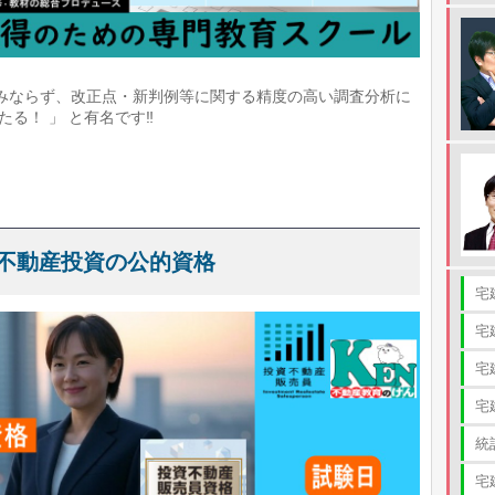
みならず、改正点・新判例等に関する精度の高い調査分析に
る！ 」 と有名です‼
不動産投資の公的資格
宅
宅
宅
宅
統
宅