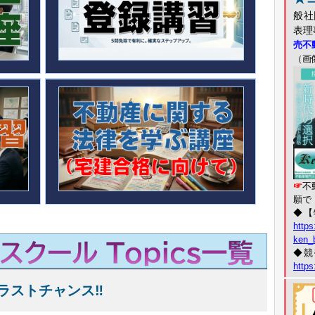
般社
表理
売不
（画
☞
不
願で
◆【
https:
ken_
◆競
https
ラストチャンス‼