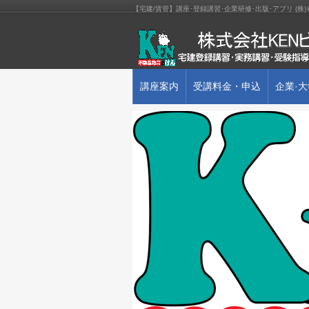
【宅建/賃管】講座･登録講習･企業研修･出版･アプリ (
講座案内
受講料金・申込
企業·