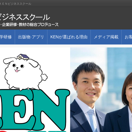
株)ＫＥＮビジネススクール
大学研修
出版物·アプリ
KENが選ばれる理由
メディア掲載
お