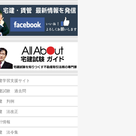
建学習支援サイト
建試験 過去問
建 判例
建 法改正
計情報
建 法令集