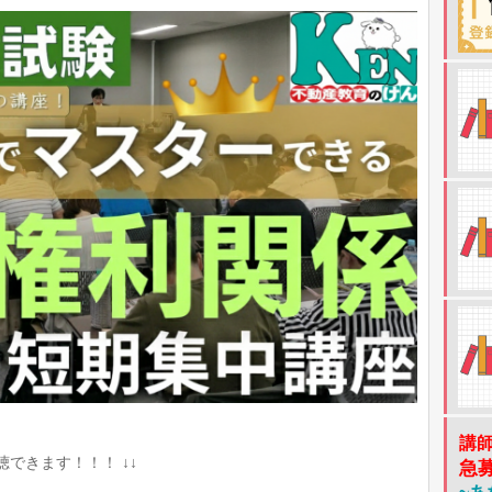
講
できます！！！ ↓↓
急