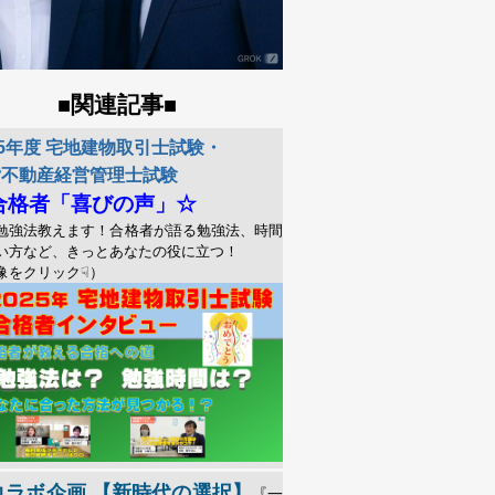
関連記事
■
■
25年度 宅地建物取引士試験・
貸不動産経営管理士試験
合格者「喜びの声」☆
勉強法教えます！合格者が語る勉強法、時間
い方など、きっとあなたの役に立つ！
像をクリック☟）
コラボ企画 【新時代の選択】
『一