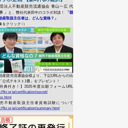
団法人不動産競売流通協会 青山一広 代
事 』
と、弊社代表田中のコラボ対談！
「競
動産取扱主任者は、どんな資格？」
像をクリック☟）
動産競売流通協会様より、下記URLからの出
「公式テキスト1冊」をプレゼント！
特典付き！】2025年度出願フォームURL
//fkr.or.jp/
certification/secret/
bs.html
売不動産取扱主任者資格試験について
://fkr.or.jp/certification/summary.htm
l