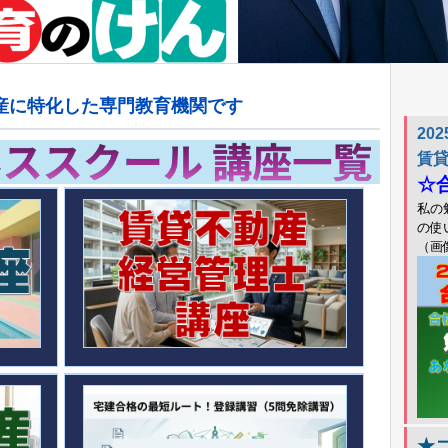
産に特化した専門教育機関です
20
賃
☆
私の
の使
（画
★