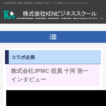
【宅建/賃管】講座･登録講習･企業研修･出版･アプリ (株)ＫＥＮビジネススクール
コラボ企画
株式会社JPMC 役員 十河 浩一
インタビュー