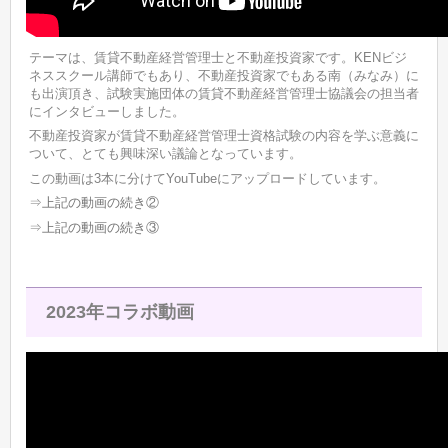
テーマは、賃貸不動産経営管理士と不動産投資家です。KENビジ
ネススクール講師でもあり、不動産投資家でもある南（みなみ）に
も出演頂き、試験実施団体の賃貸不動産経営管理士協議会の担当者
にインタビューしました。
不動産投資家が賃貸不動産経営管理士資格試験の内容を学ぶ意義に
ついて、とても興味深い議論となっています。
この動画は3本に分けてYouTubeにアップロードしています。
⇒
上記の動画の続き②
⇒
上記の動画の続き③
2023年コラボ動画