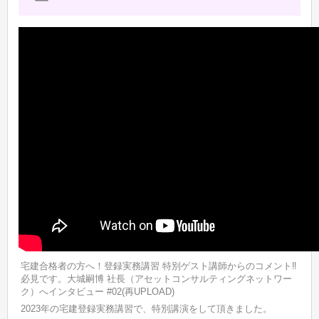
宅建合格者の方へ！登録実務講習 特別ゲスト講師からのコメント‼
必見です。大城嗣博 社長（アセットコンサルティングネットワー
ク）へインタビュー #02(再UPLOAD)
2023年の宅建登録実務講習で、特別講演をして頂きました。