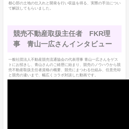
都心部の土地の仕入れと開発を行い収益を得る、実際の手法につい
て解説してもらいました。
競売不動産取扱主任者 FKR理
事 青山一広さんインタビュー
一般社団法人不動産競売流通協会の代表理事 青山一広さんをゲス
トにお招きし、青山さんのご経歴に始まり、競売のノウハウから競
売不動産取扱主任者資格の概要、競売にまつわる仕組み、任意売却
と競売の違いまで、幅広くコラボ対談した動画です。