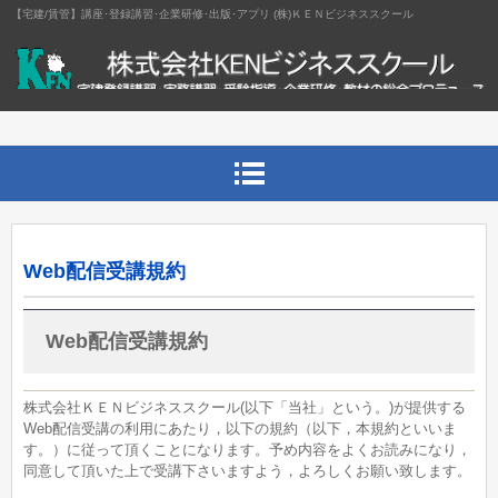
【宅建/賃管】講座･登録講習･企業研修･出版･アプリ (株)ＫＥＮビジネススクール
Web配信受講規約
Web配信受講規約
株式会社ＫＥＮビジネススクール(以下「当社」という。)が提供する
Web配信受講の利用にあたり，以下の規約（以下，本規約といいま
す。）に従って頂くことになります。予め内容をよくお読みになり，
同意して頂いた上で受講下さいますよう，よろしくお願い致します。