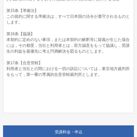
第15条【準拠法】
この規約に関する準拠法は，すべて日本国の法令が遵守されるものと
します。
第16条【協議】
本契約に定めのない事項，または本契約の解釈等に疑義が生じた場合
には，その都度，当社と利用者とは，双方誠意をもって協議し，受講
生の利益を最優先に考え円満解決を図るものとします。
第17条【合意管轄】
利用者と当社との間における一切の訴訟については，東京地方裁判所
をもって，第一審の専属的合意管轄裁判所とします。
受講料金・申込