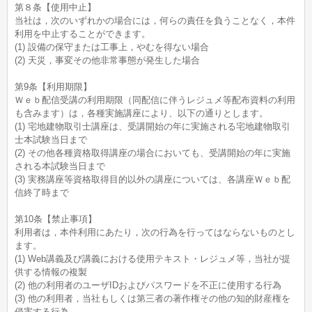
第８条【使用中止】
当社は，次のいずれかの場合には，何らの責任を負うことなく，本件
利用を中止することができます。
(1) 設備の保守または工事上，やむを得ない場合
(2) 天災，事変その他非常事態が発生した場合
第9条【利用期限】
Ｗｅｂ配信受講の利用期限（同配信に伴うレジュメ等配布資料の利用
も含みます）は，各種実施講座により、以下の通りとします。
(1) 宅地建物取引士講座は、受講開始の年に実施される宅地建物取引
士本試験当日まで
(2) その他各種資格取得講座の場合においても、受講開始の年に実施
される本試験当日まで
(3) 実務講座等資格取得目的以外の講座については、各講座Ｗｅｂ配
信終了時まで
第10条【禁止事項】
利用者は，本件利用にあたり，次の行為を行ってはならないものとし
ます。
(1) Web講義及び講義における使用テキスト・レジュメ等，当社が提
供する情報の複製
(2) 他の利用者のユーザIDおよびパスワードを不正に使用する行為
(3) 他の利用者，当社もしくは第三者の著作権その他の知的財産権を
侵害する行為