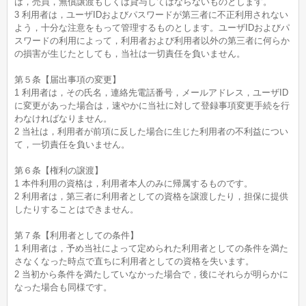
は，売買，無償譲渡もしくは貸与してはならないものとします。
3 利用者は，ユーザIDおよびパスワードが第三者に不正利用されない
よう，十分な注意をもって管理するものとします。ユーザIDおよびパ
スワードの利用によって，利用者および利用者以外の第三者に何らか
の損害が生じたとしても，当社は一切責任を負いません。
第５条【届出事項の変更】
1 利用者は，その氏名，連絡先電話番号，メールアドレス，ユーザID
に変更があった場合は，速やかに当社に対して登録事項変更手続を行
わなければなりません。
2 当社は，利用者が前項に反した場合に生じた利用者の不利益につい
て，一切責任を負いません。
第６条【権利の譲渡】
1 本件利用の資格は，利用者本人のみに帰属するものです。
2 利用者は，第三者に利用者としての資格を譲渡したり，担保に提供
したりすることはできません。
第７条【利用者としての条件】
1 利用者は，予め当社によって定められた利用者としての条件を満た
さなくなった時点で直ちに利用者としての資格を失います。
2 当初から条件を満たしていなかった場合で，後にそれらが明らかに
なった場合も同様です。