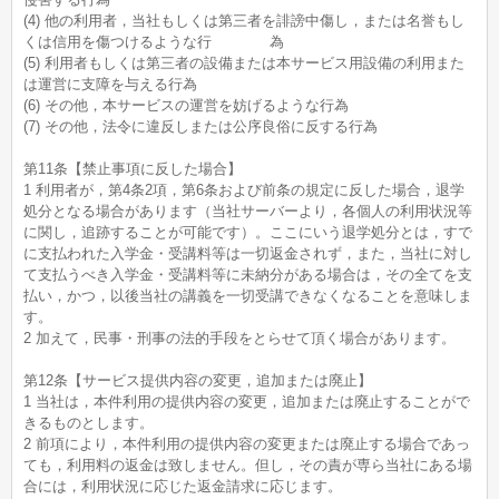
(4) 他の利用者，当社もしくは第三者を誹謗中傷し，または名誉もし
くは信用を傷つけるような行 為
(5) 利用者もしくは第三者の設備または本サービス用設備の利用また
は運営に支障を与える行為
(6) その他，本サービスの運営を妨げるような行為
(7) その他，法令に違反しまたは公序良俗に反する行為
第11条【禁止事項に反した場合】
1 利用者が，第4条2項，第6条および前条の規定に反した場合，退学
処分となる場合があります（当社サーバーより，各個人の利用状況等
に関し，追跡することが可能です）。ここにいう退学処分とは，すで
に支払われた入学金・受講料等は一切返金されず，また，当社に対し
て支払うべき入学金・受講料等に未納分がある場合は，その全てを支
払い，かつ，以後当社の講義を一切受講できなくなることを意味しま
す。
2 加えて，民事・刑事の法的手段をとらせて頂く場合があります。
第12条【サービス提供内容の変更，追加または廃止】
1 当社は，本件利用の提供内容の変更，追加または廃止することがで
きるものとします。
2 前項により，本件利用の提供内容の変更または廃止する場合であっ
ても，利用料の返金は致しません。但し，その責が専ら当社にある場
合には，利用状況に応じた返金請求に応じます。