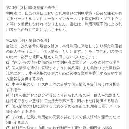
第13条【利用環境整備の責任】
利用者は，自己の責任において利用者側の利用環境（必要な性能を有
するパーソナルコンピュータ・インターネット接続回線・ソフトウェ
ア等）を整備しなければなりません。当社は，利用環境不備による利
用者からの解約申出には応じません。
第14条【個人情報の保護】
当社は，次の各号の場合を除き，本件利用に関連して知り得た利用者
の個人情報（以下，「個人情報」といいます。）を，本件利用の提供
のために必要な範囲を超えて利用しないものとします。
(1) 当社からの情報提供の目的で利用者に電子メールを送付する場合
(2) 個人情報を適切に管理するように契約等により義務づけた業務委
託先に対し，本件利用の提供のために必要な業務を委託する目的で個
人情報を提供する場合
(3) 本件利用のサービス向上等の目的で個人情報を集計および分析等
する場合
(4) 前号の集計および分析等により得られたものを，個人を識別また
は特定できない態様にて提携先等第三者に開示または提供する場合
(5) 個人情報の利用に関する同意を求める目的で利用者に電子メール
等を送付する場合
(6) その他，任意に利用者の同意を得たうえで個人情報を開示または
利用する場合
(7) 裁判所の発する令状その他裁判所の判断に従い開示する場合